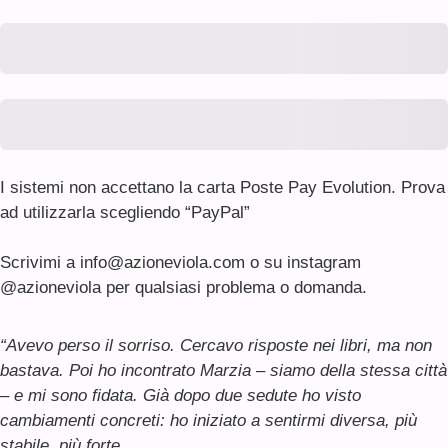
Subtotal
Total Installment Payments
Initial Payment
Total
Total Due Today
Subtotal
Trial
Amount Due
Prenota ora l'incontro conoscitivo
I sistemi non accettano la carta Poste Pay Evolution. Prova
ad utilizzarla scegliendo “PayPal”
Scrivimi a info@azioneviola.com o su instagram
@azioneviola per qualsiasi problema o domanda.
“Avevo perso il sorriso. Cercavo risposte nei libri, ma non
bastava. Poi ho incontrato Marzia – siamo della stessa città
– e mi sono fidata. Già dopo due sedute ho visto
cambiamenti concreti: ho iniziato a sentirmi diversa, più
stabile, più forte.