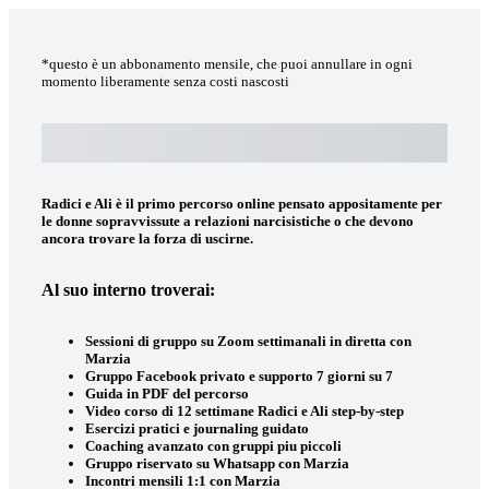
*questo è un abbonamento mensile, che puoi annullare in ogni
momento liberamente senza costi nascosti
Subtotal
Total Installment Payments
Initial Payment
Totale
Total Due Today
Subtotale
Trial
Amount Due
Radici e Ali è il primo percorso online pensato appositamente per
le donne sopravvissute a relazioni narcisistiche o che devono
ancora trovare la forza di uscirne.
Al suo interno troverai:
Sessioni di gruppo su Zoom settimanali in diretta con
Marzia
Gruppo Facebook privato e supporto 7 giorni su 7
Guida in PDF del percorso
Video corso di 12 settimane Radici e Ali step-by-step
Esercizi pratici e journaling guidato
Coaching avanzato con gruppi piu piccoli
Gruppo riservato su Whatsapp con Marzia
Incontri mensili 1:1 con Marzia