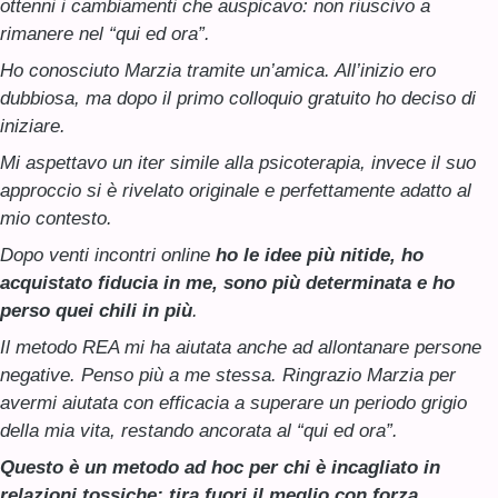
ottenni i cambiamenti che auspicavo: non riuscivo a
rimanere nel “qui ed ora”.
Ho conosciuto Marzia tramite un’amica. All’inizio ero
dubbiosa, ma dopo il primo colloquio gratuito ho deciso di
iniziare.
Mi aspettavo un iter simile alla psicoterapia, invece il suo
approccio si è rivelato originale e perfettamente adatto al
mio contesto.
Dopo venti incontri online
ho le idee più nitide, ho
acquistato fiducia in me, sono più determinata e ho
perso quei chili in più
.
Il metodo REA mi ha aiutata anche ad allontanare persone
negative. Penso più a me stessa. Ringrazio Marzia per
avermi aiutata con efficacia a superare un periodo grigio
della mia vita, restando ancorata al “qui ed ora”.
Questo è un metodo ad hoc per chi è incagliato in
relazioni tossiche: tira fuori il meglio con forza,