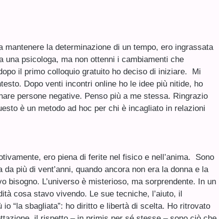
vo a mantenere la determinazione di un tempo, ero ingrassata
da una psicologa, ma non ottenni i cambiamenti che
po il primo colloquio gratuito ho deciso di iniziare. Mi
testo. Dopo venti incontri online ho le idee più nitide, ho
tanare persone negative. Penso più a me stessa. Ringrazio
uesto è un metodo ad hoc per chi è incagliato in relazioni
tivamente, ero piena di ferite nel fisico e nell’anima. Sono
da più di vent’anni, quando ancora non era la donna e la
vevo bisogno. L’universo è misterioso, ma sorprendente. In un
tà cosa stavo vivendo. Le sue tecniche, l’aiuto, il
“la sbagliata”: ho diritto e libertà di scelta. Ho ritrovato
zione, il rispetto – in primis per sé stesse – sono ciò che