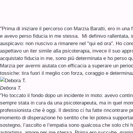
"Prima di iniziare il percorso con Marzia Baratti, ero in una
e avevo perso fiducia in me stessa. Mi definivo rallentata,
auspicavo: non riuscivo a rimanere nel "qui ed ora". Ho conos
aspettavo un iter simile alla psicoterapia, invece il suo appr
acquistato fiducia in me, sono più determinata e ho perso q
Marzia per avermi aiutata con efficacia a superare un period
tossiche: tira fuori il meglio con forza, coraggio e determina
Debora T.
"Ho toccato il fondo dopo un incidente in moto: avevo contin
sempre stata in cura da una psicoterapeuta, ma in quel mom
professionista che è oggi. Il destino ci ha fatte rincontrar
momento di disperazione ho sentito che lei poteva supportarmi
sostegno, l’ascolto e l’empatia sono qualcosa che solo chi ha 
autostima, amore per me stessa. Prima ero succube, manipola