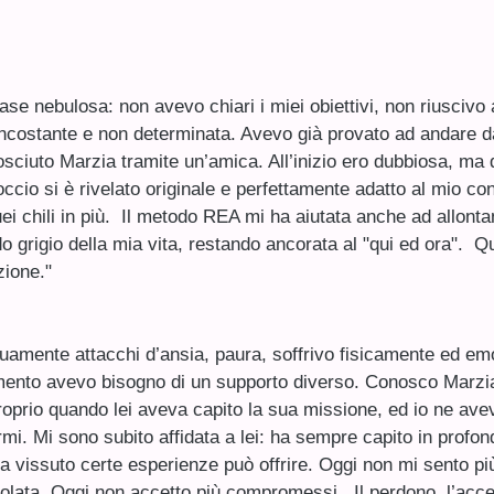
 fase nebulosa: non avevo chiari i miei obiettivi, non riusci
 incostante e non determinata. Avevo già provato ad andare 
ciuto Marzia tramite un’amica. All’inizio ero dubbiosa, ma do
occio si è rivelato originale e perfettamente adatto al mio con
uei chili in più. Il metodo REA mi ha aiutata anche ad allon
o grigio della mia vita, restando ancorata al "qui ed ora". Q
zione."
uamente attacchi d’ansia, paura, soffrivo fisicamente ed emo
ento avevo bisogno di un supporto diverso. Conosco Marzia 
e proprio quando lei aveva capito la sua missione, ed io ne a
. Mi sono subito affidata a lei: ha sempre capito in profondi
vissuto certe esperienze può offrire. Oggi non mi sento più io 
ta. Oggi non accetto più compromessi. Il perdono, l’accetta