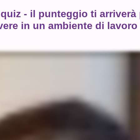
quiz - il punteggio ti arriverà
ere in un ambiente di lavoro 